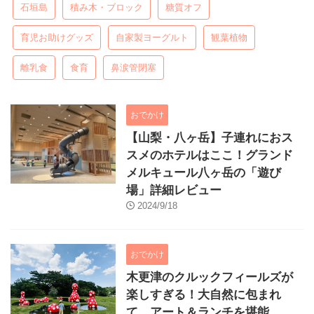
石垣島
積み木・ブロック
糖質オフ
育児お助けグッズ
自家製ヨーグルト
観葉植物
離乳食
食育
鼻涙管閉塞
おでかけ
【山梨・八ヶ岳】子連れにおス
スメのホテルはここ！グランド
メルキュール八ヶ岳の「遊び
場」詳細レビュー
2024/9/18
おでかけ
木更津のクルックフィールズが
楽しすぎる！大自然に包まれ
て、アート＆ランチを堪能