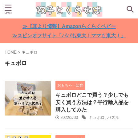
≫【耳より情報】Amazonらくらくベビー
≫スピンオフサイト「パパも東大！ママも東大！」
HOME
>
キュボロ
キュボロ
おもちゃ・知育
キュボロどこで買う？少しでも
安く買う方法は？平行輸入品を
購入してみた
2022/3/30
キュボロ
,
パズル