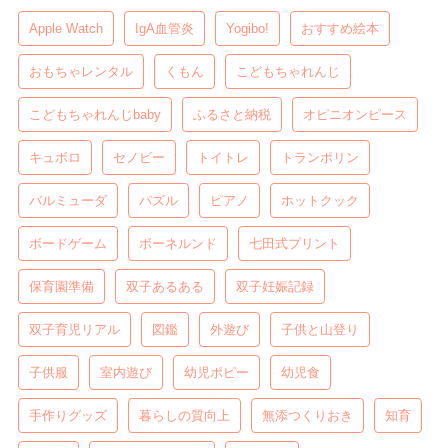
Apple Watch
IgA血管炎
Yogibo!
おすすめ絵本
おもちゃレンタル
くもん
こどもちゃれんじ
こどもちゃれんじbaby
ふるさと納税
オピニオンピース
キュボロ
セノビー
トイトレ
トランポリン
バルミューダ
パズル
ピアノ
ホットクック
ボードゲーム
ボーネルンド
七田式プリント
保育園準備
双子あるある
双子妊娠記録
双子育児リアル
図鑑
外遊び
子供と山登り
子供服
室内遊び
幼児ポピー
幼児食
手作りグッズ
暮らしの質向上
無添つくりおき
知育