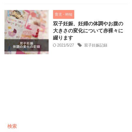
育児・時短
双子妊娠、妊婦の体調やお腹の
大きさの変化について赤裸々に
綴ります
2021/5/27
双子妊娠記録
検索