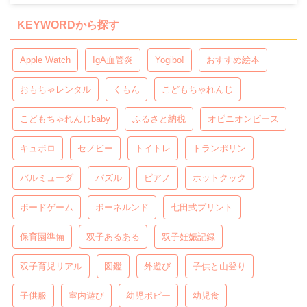
KEYWORDから探す
Apple Watch
IgA血管炎
Yogibo!
おすすめ絵本
おもちゃレンタル
くもん
こどもちゃれんじ
こどもちゃれんじbaby
ふるさと納税
オピニオンピース
キュボロ
セノビー
トイトレ
トランポリン
バルミューダ
パズル
ピアノ
ホットクック
ボードゲーム
ボーネルンド
七田式プリント
保育園準備
双子あるある
双子妊娠記録
双子育児リアル
図鑑
外遊び
子供と山登り
子供服
室内遊び
幼児ポピー
幼児食