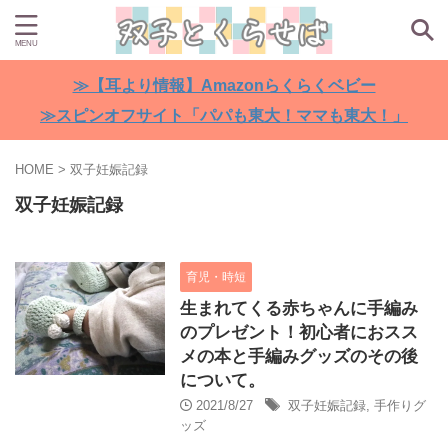
≫【耳より情報】Amazonらくらくベビー
≫スピンオフサイト「パパも東大！ママも東大！」
HOME
>
双子妊娠記録
双子妊娠記録
育児・時短
生まれてくる赤ちゃんに手編み
のプレゼント！初心者におスス
メの本と手編みグッズのその後
について。
2021/8/27
双子妊娠記録
,
手作りグ
ッズ