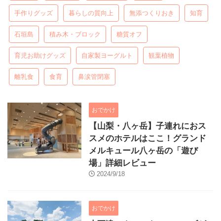
手作りグッズ
暮らしの質向上
無添つくりおき
知育
石垣島
積み木・ブロック
糖質オフ
育児お助けグッズ
自家製ヨーグルト
観葉植物
離乳食
食育
鼻涙管閉塞
おでかけ
【山梨・八ヶ岳】子連れにおス
スメのホテルはここ！グランド
メルキュール八ヶ岳の「遊び
場」詳細レビュー
2024/9/18
おでかけ