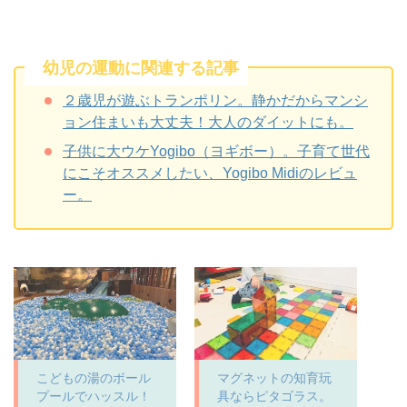
幼児の運動に関連する記事
２歳児が遊ぶトランポリン。静かだからマンシ
ョン住まいも大丈夫！大人のダイットにも。
子供に大ウケYogibo（ヨギボー）。子育て世代
にこそオススメしたい、Yogibo Midiのレビュ
ー。
こどもの湯のボール
マグネットの知育玩
プールでハッスル！
具ならピタゴラス。