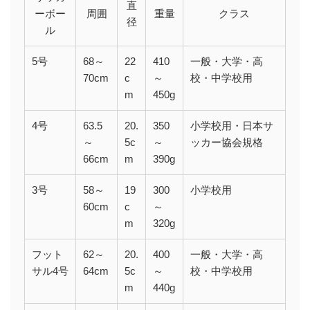
直
ーボー
周囲
重量
クラス
径
ル
5号
68～
22
410
一般・大学・高
70cm
c
～
校・中学校用
m
450g
4号
63.5
20.
350
小学校用・日本サ
～
5c
～
ッカー協会規格
66cm
m
390g
3号
58～
19
300
小学校用
60cm
c
～
m
320g
フット
62～
20.
400
一般・大学・高
サル4号
64cm
5c
～
校・中学校用
m
440g