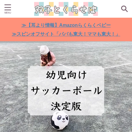
≫【耳より情報】Amazonらくらくベビー
≫スピンオフサイト「パパも東大！ママも東大！」