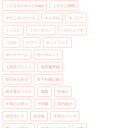
こどもちゃれんじbaby
ふるさと納税
オピニオンピース
キュボロ
セノビー
トイトレ
トランポリン
バルミューダ
パズル
ピアノ
ホットクック
ボードゲーム
ボーネルンド
七田式プリント
保育園準備
双子あるある
双子妊娠記録
双子育児リアル
図鑑
外遊び
子供と山登り
子供服
室内遊び
幼児ポピー
幼児食
手作りグッズ