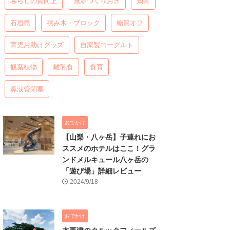
暮らしの質向上
無添つくりおき
知育
石垣島
積み木・ブロック
糖質オフ
育児お助けグッズ
自家製ヨーグルト
観葉植物
離乳食
食育
鼻涙管閉塞
おでかけ
【山梨・八ヶ岳】子連れにお
ススメのホテルはここ！グラ
ンドメルキュール八ヶ岳の
「遊び場」詳細レビュー
2024/9/18
おでかけ