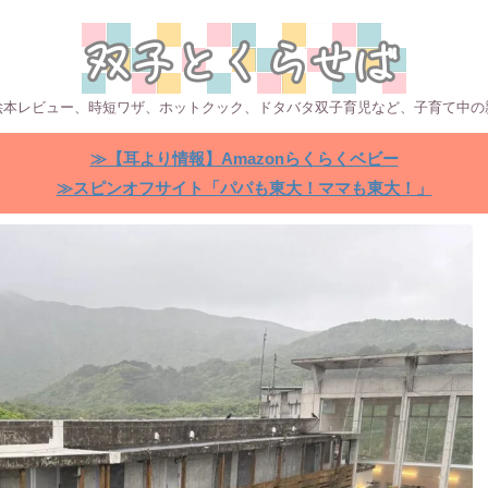
絵本レビュー、時短ワザ、ホットクック、ドタバタ双子育児など、子育て中の
≫【耳より情報】Amazonらくらくベビー
≫スピンオフサイト「パパも東大！ママも東大！」