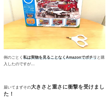
例のごとく
私は実物を見ることなくAmazonでポチリ
と購
入したのですが…
大きさと重さに衝撃を受けまし
届いてまずその
た
！