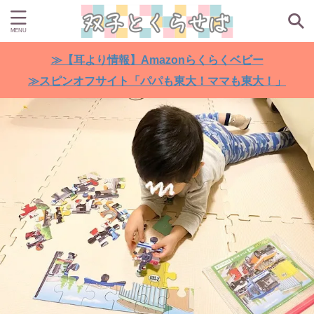
≫【耳より情報】Amazonらくらくベビー
≫スピンオフサイト「パパも東大！ママも東大！」