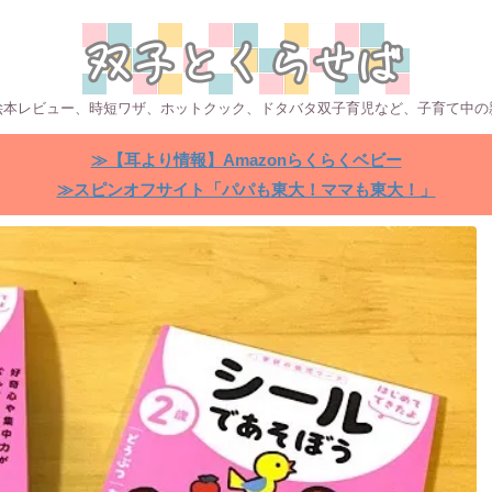
絵本レビュー、時短ワザ、ホットクック、ドタバタ双子育児など、子育て中の
≫【耳より情報】Amazonらくらくベビー
≫スピンオフサイト「パパも東大！ママも東大！」