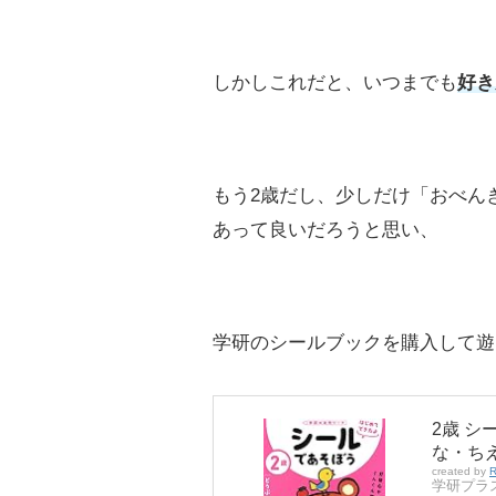
しかしこれだと、いつまでも
好き
もう2歳だし、少しだけ「おべん
あって良いだろうと思い、
学研のシールブックを購入して遊
2歳 
な・ちえ
created by
R
学研プラ