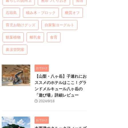
暮らしの質向上
無添つくりおき
知育
石垣島
積み木・ブロック
糖質オフ
育児お助けグッズ
自家製ヨーグルト
観葉植物
離乳食
食育
鼻涙管閉塞
おでかけ
【山梨・八ヶ岳】子連れにお
ススメのホテルはここ！グラ
ンドメルキュール八ヶ岳の
「遊び場」詳細レビュー
2024/9/18
おでかけ