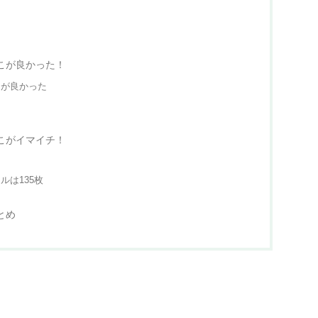
こが良かった！
きが良かった
こがイマイチ！
ルは135枚
とめ