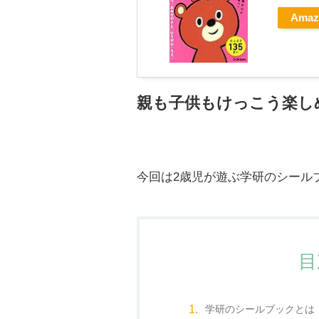
Amaz
親も子供もけっこう楽し
今回は2歳児が遊ぶ学研のシール
目
学研のシールブックとは