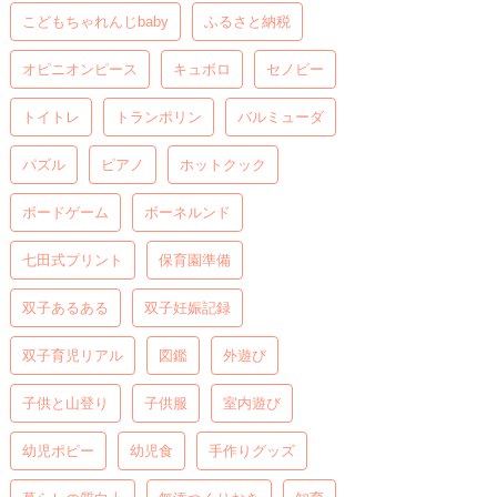
こどもちゃれんじbaby
ふるさと納税
オピニオンピース
キュボロ
セノビー
トイトレ
トランポリン
バルミューダ
パズル
ピアノ
ホットクック
ボードゲーム
ボーネルンド
七田式プリント
保育園準備
双子あるある
双子妊娠記録
双子育児リアル
図鑑
外遊び
子供と山登り
子供服
室内遊び
幼児ポピー
幼児食
手作りグッズ