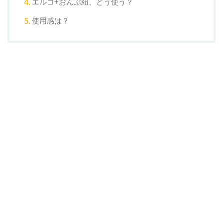
エルゴ+おんぶ紐、どう使う？
使用感は？