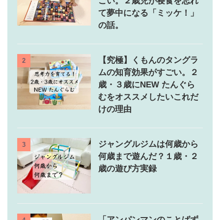
ごい。２歳児が寝食を忘れ
て夢中になる「ミッケ！」
の話。
【究極】くもんのタングラ
2
ムの知育効果がすごい。２
歳・３歳にNEW たんぐら
むをオススメしたいこれだ
けの理由
ジャングルジムは何歳から
3
何歳まで遊んだ？１歳・２
歳の遊び方実録
「アンパンマンのことばず