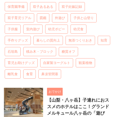
保育園準備
双子あるある
双子妊娠記録
双子育児リアル
図鑑
外遊び
子供と山登り
子供服
室内遊び
幼児ポピー
幼児食
手作りグッズ
暮らしの質向上
無添つくりおき
知育
石垣島
積み木・ブロック
糖質オフ
育児お助けグッズ
自家製ヨーグルト
観葉植物
離乳食
食育
鼻涙管閉塞
おでかけ
【山梨・八ヶ岳】子連れにおス
スメのホテルはここ！グランド
メルキュール八ヶ岳の「遊び