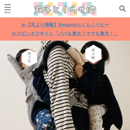
≫【耳より情報】Amazonらくらくベビー
≫スピンオフサイト「パパも東大！ママも東大！」