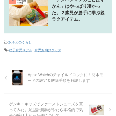
4
かん」はやっぱり凄かっ
た。２歳児が勝手に学ぶ親
ラクアイテム。
-
双子とのくらし
-
双子育児リアル
,
育児お助けグッズ
Apple Watchのチャイルドロックに！防水モ
ードの設定＆解除手順を解説します
ゲンキ・キッズでファーストシューズを買
ってみた。足型計測器がやたら本格的で気
分が盛り上がった件について。