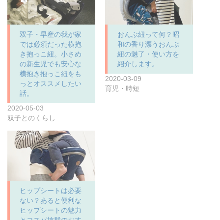
双子・早産の我が家
おんぶ紐って何？昭
では必須だった横抱
和の香り漂うおんぶ
き抱っこ紐。小さめ
紐の魅了・使い方を
の新生児でも安心な
紹介します。
横抱き抱っこ紐をも
2020-03-09
っとオススメしたい
育児・時短
話。
2020-05-03
双子とのくらし
ヒップシートは必要
ない？あると便利な
ヒップシートの魅力
とコスパ抜群のおす