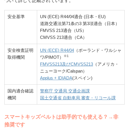
ついて詳しく記載されています。
安全基準
UN (ECE) R44/04適合 (日本・EU)
道路交通法第71条の3 第3項適合（日本）
FMVSS 213適合（US）
CMVSS 213適合（CA）
安全検査証明
UN (ECE) R44/04
（ポーランド・ワルシャ
※1
取得機関
ワ/PIMOT）
FMVSS213及びCMVSS213
（アメリカ・
ニューヨーク/Calspan）
Applus + IDIADA
(スペイン)
国内適合確認
警察庁 交通局 交通企画課
機関
国土交通省 自動車局 審査・リコール課
スマートキッズベルトは助手的でも使える？→非
推奨です