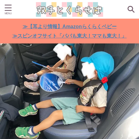
≫【耳より情報】Amazonらくらくベビー
≫スピンオフサイト「パパも東大！ママも東大！」