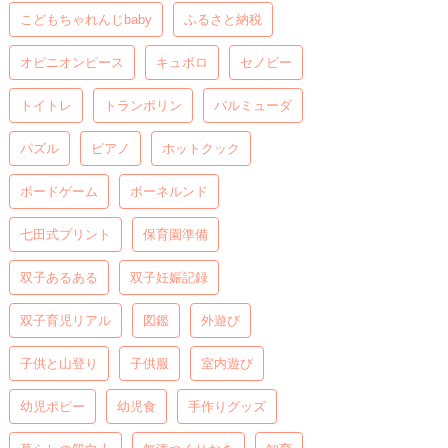
こどもちゃれんじbaby
ふるさと納税
オピニオンピース
キュボロ
セノビー
トイトレ
トランポリン
バルミューダ
パズル
ピアノ
ホットクック
ボードゲーム
ボーネルンド
七田式プリント
保育園準備
双子あるある
双子妊娠記録
双子育児リアル
図鑑
外遊び
子供と山登り
子供服
室内遊び
幼児ポピー
幼児食
手作りグッズ