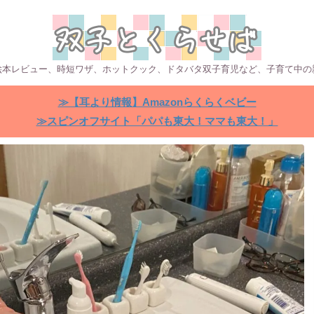
絵本レビュー、時短ワザ、ホットクック、ドタバタ双子育児など、子育て中の
≫【耳より情報】Amazonらくらくベビー
≫スピンオフサイト「パパも東大！ママも東大！」