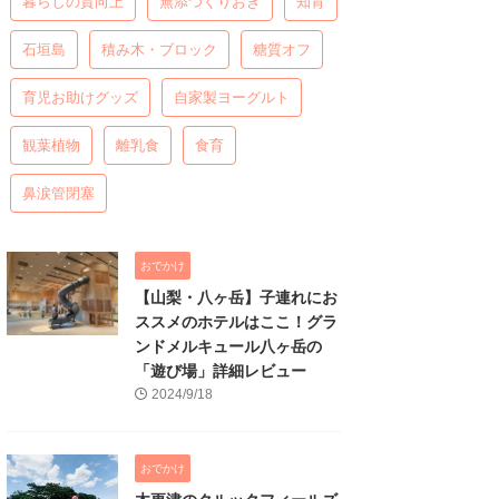
暮らしの質向上
無添つくりおき
知育
石垣島
積み木・ブロック
糖質オフ
育児お助けグッズ
自家製ヨーグルト
観葉植物
離乳食
食育
鼻涙管閉塞
おでかけ
【山梨・八ヶ岳】子連れにお
ススメのホテルはここ！グラ
ンドメルキュール八ヶ岳の
「遊び場」詳細レビュー
2024/9/18
おでかけ