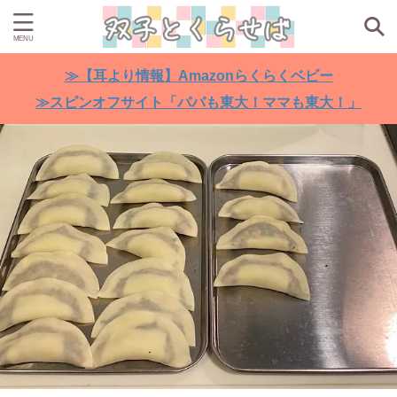
≫【耳より情報】Amazonらくらくベビー
≫スピンオフサイト「パパも東大！ママも東大！」