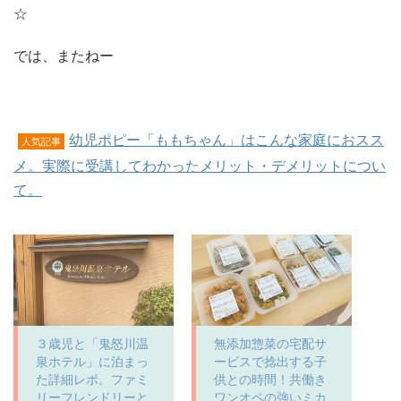
☆
では、またねー
幼児ポピー「ももちゃん」はこんな家庭におスス
人気記事
メ。実際に受講してわかったメリット・デメリットについ
て。
３歳児と「鬼怒川温
無添加惣菜の宅配サ
泉ホテル」に泊まっ
ービスで捻出する子
た詳細レポ。ファミ
供との時間！共働き
リーフレンドリーと
ワンオペの強いミカ