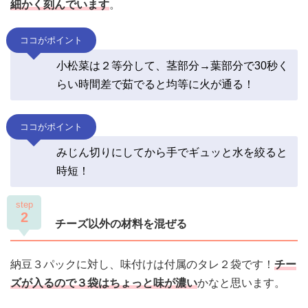
細かく刻んでいます
。
ココがポイント
小松菜は２等分して、茎部分→葉部分で30秒く
らい時間差で茹でると均等に火が通る！
ココがポイント
みじん切りにしてから手でギュッと水を絞ると
時短！
step
2
チーズ以外の材料を混ぜる
納豆３パックに対し、味付けは付属のタレ２袋です！
チー
ズが入るので３袋はちょっと味が濃い
かなと思います。