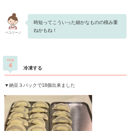
時短ってこういった細かなものの積み重
ねかもね！
ペコリーノ
step
4
冷凍する
▼納豆３パックで18個出来ました