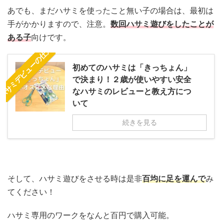
あでも、まだハサミを使ったこと無い子の場合は、最初は
手がかかりますので、注意。
数回ハサミ遊びをしたことが
ある子
向けです。
ハサミデビューの仕方
初めてのハサミは「きっちょん」
で決まり！２歳が使いやすい安全
なハサミのレビューと教え方につ
いて
続きを見る
そして、ハサミ遊びをさせる時は是非
百均に足を運んで
み
てください！
ハサミ専用のワークをなんと百円で購入可能。