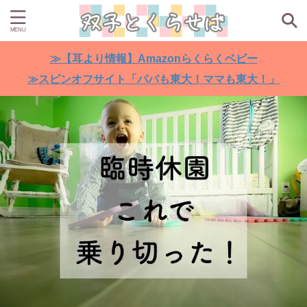
≫【耳より情報】Amazonらくらくベビー
≫スピンオフサイト「パパも東大！ママも東大！」